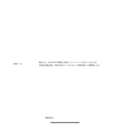
弊社では、SmartHRで半期毎に評価してフィードバックを行っております。
​評価ツール
​評価の対価は昇給・昇格で給与テーブルに沿って年間評価の±で昇降格します。
事業別求人