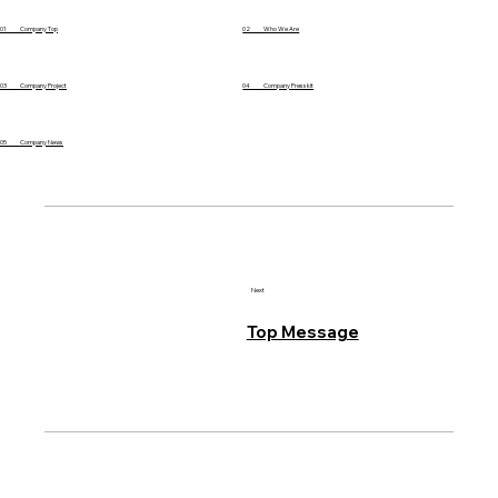
01 Company Top
02 Who We Are
03 Company Project
04 Company Presskit
05 Company News
Next
Top Message