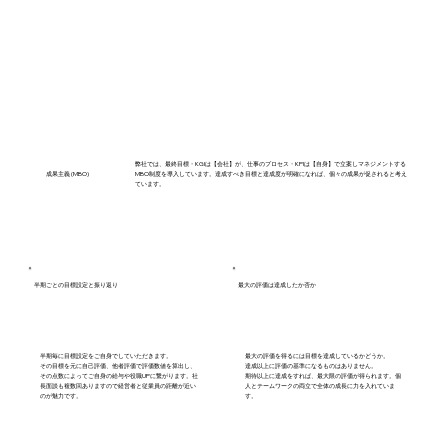
弊社では、最終目標・KGIは【会社】が、仕事のプロセス・KPIは【自身】で立案しマネジメントする
成果主義 (MBO)
MBO制度を導入しています。達成すべき目標と達成度が明確になれば、個々の成果が促されると考え
ています。
半期ごとの目標設定と振り返り
最大の評価は達成したか否か
半期毎に目標設定をご自身でしていただきます。
最大の評価を得るには目標を達成しているかどうか。
その目標を元に自己評価、他者評価で評価数値を算出し、
達成以上に評価の基準になるものはありません。
その点数によってご自身の給与や役職UPに繋がります。社
期待以上に達成をすれば、最大限の評価が得られます。個
長面談も複数回ありますので経営者と従業員の距離が近い
人とテームワークの両立で全体の成長に力を入れていま
のが魅力です。
す。