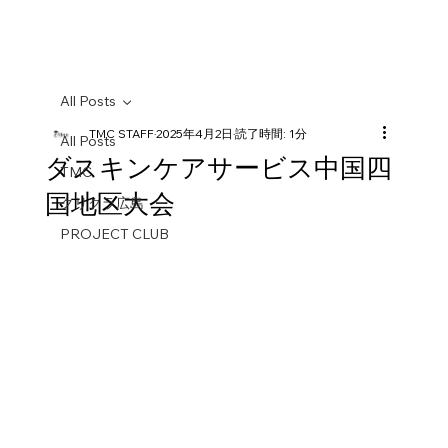
All Posts
TMC STAFF
2025年4月2日
読了時間: 1分
All Posts
ダスキンケアサービス中国四
TMC
国地区大会
クリクラ広島
PROJECT CLUB